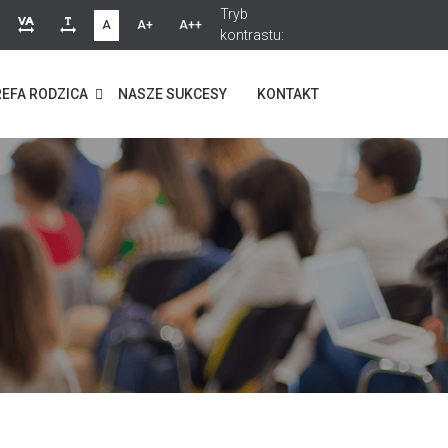
Tryb
A
A+
A++
kontrastu:
EFA RODZICA
NASZE SUKCESY
KONTAKT