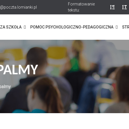
Formatowanie
@poczta.lomianki.pl
tekstu:
ZA SZKOŁA
POMOC PSYCHOLOGICZNO-PEDAGOGICZNA
STR
PALMY
palmy