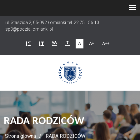
Przejdź
do
treści
ul. Staszica 2, 05-092 Łomianki
tel. 22 751 56 10
sp3@poczta.lomianki.pl
A
A+
A++
RADA RODZICÓW
Strona główna
RADA RODZICÓW