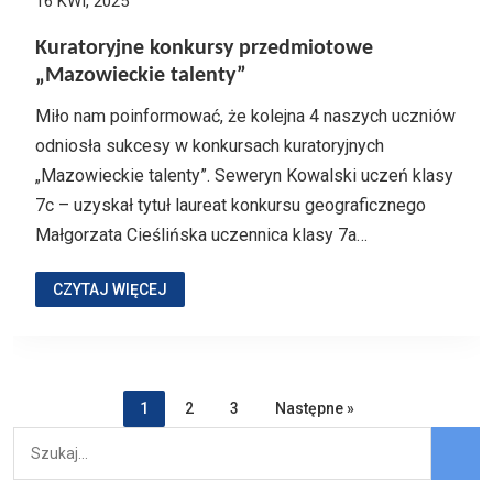
16 KWI, 2025
Kuratoryjne konkursy przedmiotowe
„Mazowieckie talenty”
Miło nam poinformować, że kolejna 4 naszych uczniów
odniosła sukcesy w konkursach kuratoryjnych
„Mazowieckie talenty”. Seweryn Kowalski uczeń klasy
7c – uzyskał tytuł laureat konkursu geograficznego
Małgorzata Cieślińska uczennica klasy 7a…
CZYTAJ WIĘCEJ
1
2
3
Następne »