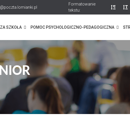
Formatowanie
@poczta.lomianki.pl
tekstu:
ZA SZKOŁA
POMOC PSYCHOLOGICZNO-PEDAGOGICZNA
STR
NIOR