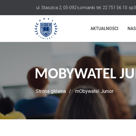
Przejdź
ul. Staszica 2, 05-092 Łomianki
tel. 22 751 56 10
sp3
do
treści
AKTUALNOŚCI
NAS
MOBYWATEL JU
Strona główna
mObywatel Junior