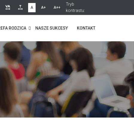
Tryb
A
A+
A++
kontrastu:
EFA RODZICA
NASZE SUKCESY
KONTAKT