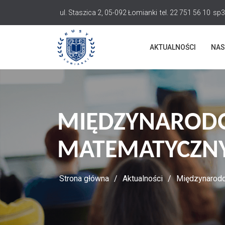
Przejdź
ul. Staszica 2, 05-092 Łomianki
tel. 22 751 56 10
sp3
do
treści
AKTUALNOŚCI
NAS
MIĘDZYNAROD
MATEMATYCZN
Strona główna
Aktualności
Międzynarod