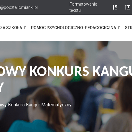
Formatowanie
@poczta.lomianki.pl
tekstu:
ZA SZKOŁA
POMOC PSYCHOLOGICZNO-PEDAGOGICZNA
STR
OWY KONKURS KANG
Y
owy Konkurs Kangur Matematyczny