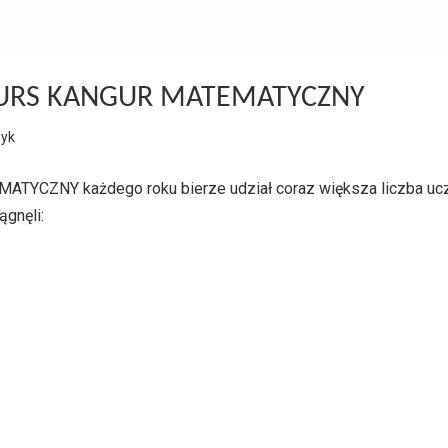
RS KANGUR MATEMATYCZNY
zyk
YCZNY każdego roku bierze udział coraz większa liczba uc
ągnęli: