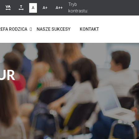
Tryb
A
A+
A++
kontrastu:
EFA RODZICA
NASZE SUKCESY
KONTAKT
UR