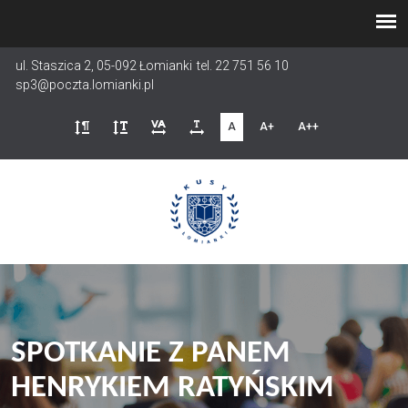
Przejdź
do
treści
ul. Staszica 2, 05-092 Łomianki
tel. 22 751 56 10
sp3@poczta.lomianki.pl
A
A+
A++
SPOTKANIE Z PANEM
HENRYKIEM RATYŃSKIM