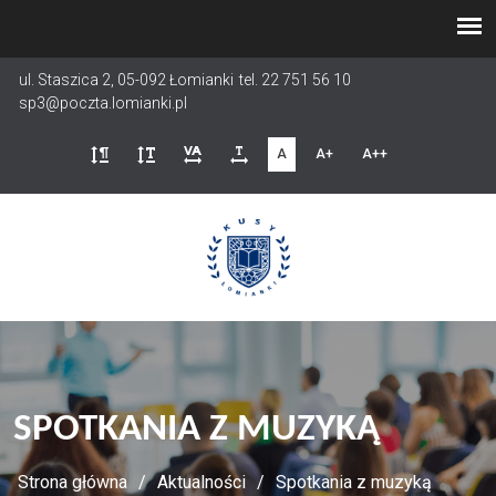
Przejdź
do
treści
ul. Staszica 2, 05-092 Łomianki
tel. 22 751 56 10
sp3@poczta.lomianki.pl
A
A+
A++
SPOTKANIA Z MUZYKĄ
Strona główna
Aktualności
Spotkania z muzyką