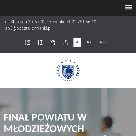
Przejdź
do
treści
ul. Staszica 2, 05-092 Łomianki
tel. 22 751 56 10
sp3@poczta.lomianki.pl
A
A+
A++
FINAŁ POWIATU W
MŁODZIEŻOWYCH