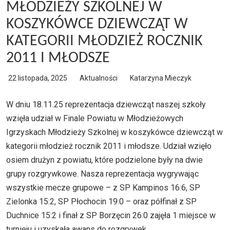
MŁODZIEŻY SZKOLNEJ W
KOSZYKÓWCE DZIEWCZĄT W
KATEGORII MŁODZIEŻ ROCZNIK
2011 I MŁODSZE
22 listopada, 2025
Aktualności
Katarzyna Mieczyk
W dniu 18.11.25 reprezentacja dziewcząt naszej szkoły
wzięła udział w Finale Powiatu w Młodzieżowych
Igrzyskach Młodzieży Szkolnej w koszykówce dziewcząt w
kategorii młodzież rocznik 2011 i młodsze. Udział wzięło
osiem drużyn z powiatu, które podzielone były na dwie
grupy rozgrywkowe. Nasza reprezentacja wygrywając
wszystkie mecze grupowe – z SP Kampinos 16:6, SP
Zielonka 15:2, SP Płochocin 19:0 – oraz półfinał z SP
Duchnice 15:2 i finał z SP Borzęcin 26:0 zajęła 1 miejsce w
turnieju i uzyskała awans do rozgrywek