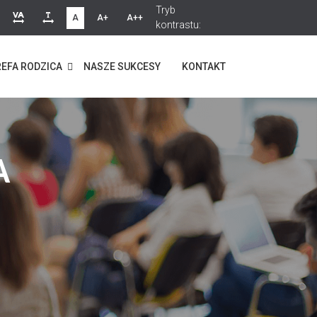
Tryb
A
A+
A++
kontrastu:
EFA RODZICA
NASZE SUKCESY
KONTAKT
A