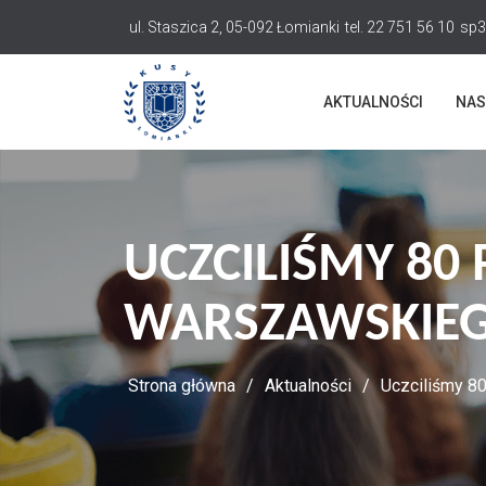
Przejdź
ul. Staszica 2, 05-092 Łomianki
tel. 22 751 56 10
sp3
do
treści
AKTUALNOŚCI
NAS
UCZCILIŚMY 80
WARSZAWSKIE
Strona główna
Aktualności
Uczciliśmy 8