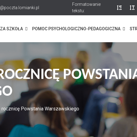
Formatowanie
@poczta.lomianki.pl
tekstu:
ZA SZKOŁA
POMOC PSYCHOLOGICZNO-PEDAGOGICZNA
STR
 ROCZNICĘ POWSTANI
GO
0 rocznicę Powstania Warszawskiego