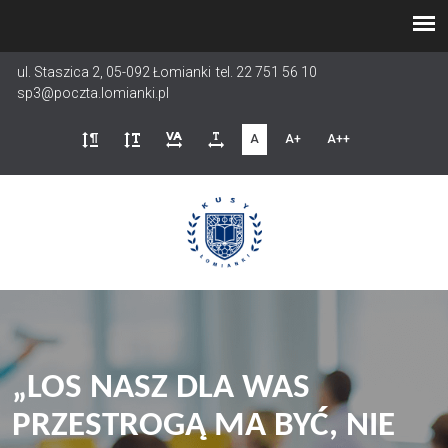
Przejdź
do
treści
ul. Staszica 2, 05-092 Łomianki
tel. 22 751 56 10
sp3@poczta.lomianki.pl
A
A+
A++
„LOS NASZ DLA WAS
PRZESTROGĄ MA BYĆ, NIE