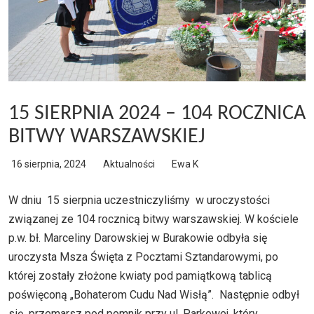
15 SIERPNIA 2024 – 104 ROCZNICA
BITWY WARSZAWSKIEJ
16 sierpnia, 2024
Aktualności
Ewa K
W dniu 15 sierpnia uczestniczyliśmy w uroczystości
związanej ze 104 rocznicą bitwy warszawskiej. W kościele
p.w. bł. Marceliny Darowskiej w Burakowie odbyła się
uroczysta Msza Święta z Pocztami Sztandarowymi, po
której zostały złożone kwiaty pod pamiątkową tablicą
poświęconą „Bohaterom Cudu Nad Wisłą”. Następnie odbył
się przemarsz pod pomnik przy ul. Parkowej, który